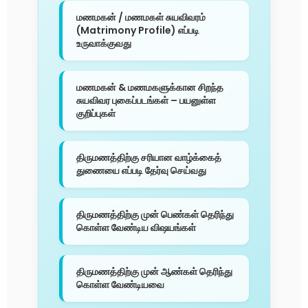
மணமகன் / மணமகள் சுயவிவரம்
(Matrimony Profile) எப்படி
உருவாக்குவது
மணமகன் & மணமகளுக்கான சிறந்த
சுயவிவர புகைப்படங்கள் – பயனுள்ள
குறிப்புகள்
திருமணத்திற்கு சரியான வாழ்க்கைத்
துணையை எப்படி தேர்வு செய்வது
திருமணத்திற்கு முன் பெண்கள் தெரிந்து
கொள்ள வேண்டிய விஷயங்கள்
திருமணத்திற்கு முன் ஆண்கள் தெரிந்து
கொள்ள வேண்டியவை